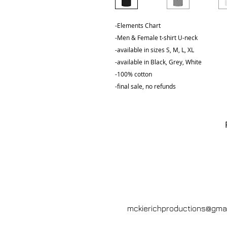
-Elements Chart
-Men & Female t-shirt U-neck
-available in sizes S, M, L, XL
-available in Black, Grey, White
-100% cotton
-final sale, no refunds
CONTACT US
Email:
mckierichproductions@gma