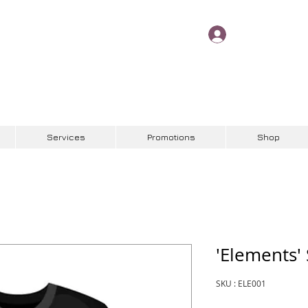
Se connecter
Services
Promotions
Shop
'Elements' 
SKU : ELE001