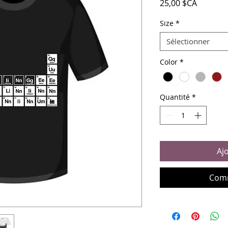
Prix
25,00 $CA
Size
*
Sélectionner
Color
*
Quantité
*
Aj
Comm